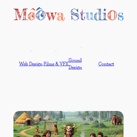
Sound
Web Design
Films & VFX
Contact
Design