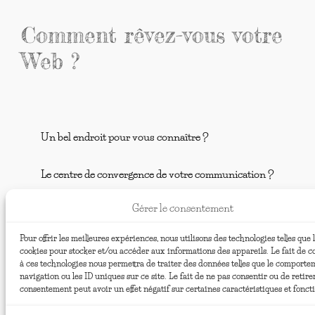
Comment rêvez-vous votre
Web ?
Un bel endroit pour vous connaître ?
Le centre de convergence de votre communication ?
Gérer le consentement
Un lieu d’expression essentiel ?
Pour offrir les meilleures expériences, nous utilisons des technologies telles que 
L’écrin de votre marque ?
cookies pour stocker et/ou accéder aux informations des appareils. Le fait de c
à ces technologies nous permettra de traiter des données telles que le comporte
navigation ou les ID uniques sur ce site. Le fait de ne pas consentir ou de retire
Le repère secret de votre communauté ?
consentement peut avoir un effet négatif sur certaines caractéristiques et fonct