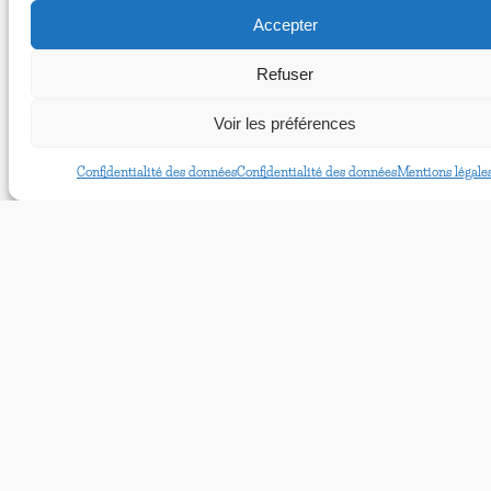
L’écran de votre histoire ?
Accepter
Votre boutique mondiale ?
Refuser
Voir les préférences
La clé du succès ?
Confidentialité des données
Confidentialité des données
Mentions légale
Une idée qui devient réalité ?
Ça fait beaucoup de questions…
Appelez-nous ?
Évaluez vous-même vos besoins.
En savoir plus