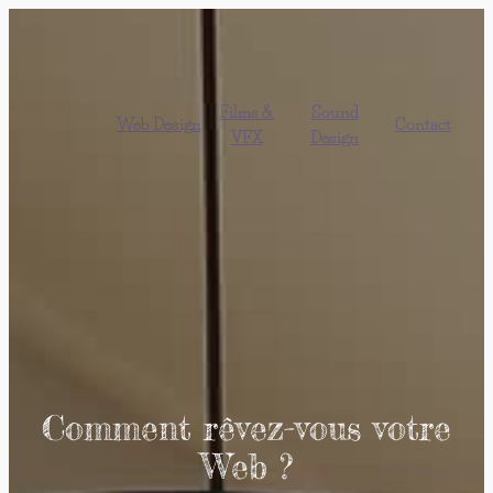
Films &
Sound
Web Design
Contact
VFX
Design
Comment rêvez-vous votre
Web ?